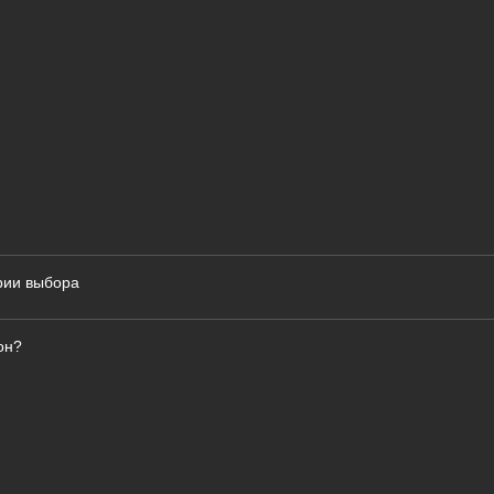
ерии выбора
он?