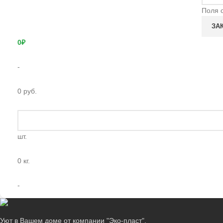
Поля 
0₽
-
0 руб.
шт.
0 кг.
-
Уют в Вашем доме от компании "Эко-пласт".