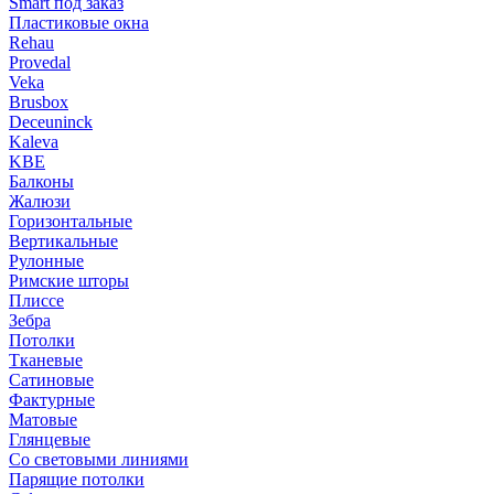
Smart под заказ
Пластиковые окна
Rehau
Provedal
Veka
Brusbox
Deceuninck
Kaleva
KBE
Балконы
Жалюзи
Горизонтальные
Вертикальные
Рулонные
Римские шторы
Плиссе
Зебра
Потолки
Тканевые
Сатиновые
Фактурные
Матовые
Глянцевые
Со световыми линиями
Парящие потолки