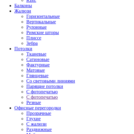
KBE
Балконы
Жалюзи
Горизонтальные
Вертикальные
Рулонные
Римские шторы
Плиссе
Зебра
Потолки
Тканевые
Сатиновые
Фактурные
Матовые
Глянцевые
Со световыми линиями
Парящие потолки
С фотопечатью
С фотопечатью
Резные
Офисные перегородки
Прозрачные
Глухие
С жалюзи
Раздвижные