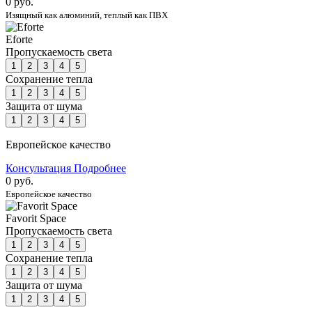
0 руб.
Изящный как алюминий, теплый как ПВХ
Eforte
Пропускаемость света
1
2
3
4
5
Сохранение тепла
1
2
3
4
5
Защита от шума
1
2
3
4
5
Европейское качество
Консультация
Подробнее
0 руб.
Европейское качество
Favorit Space
Пропускаемость света
1
2
3
4
5
Сохранение тепла
1
2
3
4
5
Защита от шума
1
2
3
4
5