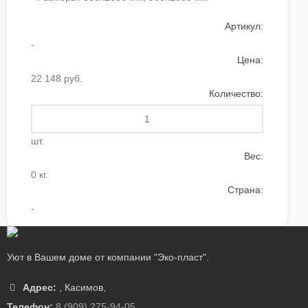
Артикул:
-
Цена:
22 148 руб.
Количество:
шт.
Вес:
0 кг.
Страна:
-
Уют в Вашем доме от компании "Эко-пласт".
Адрес:
,
Касимов
,
Телефон:
8 (909) 275-94-05