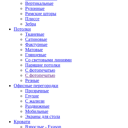
Вертикальные
Рулонные
Римские шторы
Плиссе
Зебра
Потолки
Тканевые
Сатиновые
Фактурные
Матовые
Глянцевые
Со световыми линиями
Парящие потолки
С фотопечатью
С фотопечатью
Резные
Офисные перегородки
Прозрачные
Глухие
С жалюзи
Раздвижные
Мобильные
Экраны для стола
Кровати
Взрослые - Evason