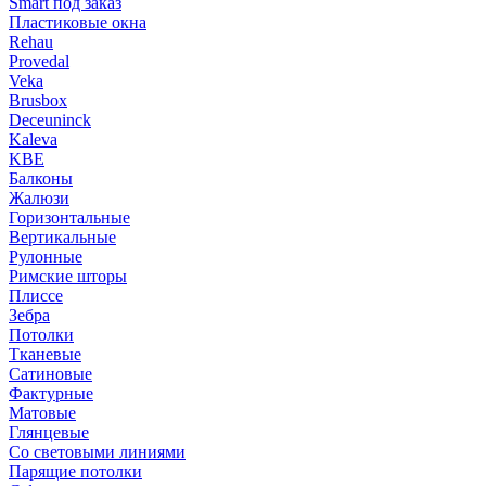
Smart под заказ
Пластиковые окна
Rehau
Provedal
Veka
Brusbox
Deceuninck
Kaleva
KBE
Балконы
Жалюзи
Горизонтальные
Вертикальные
Рулонные
Римские шторы
Плиссе
Зебра
Потолки
Тканевые
Сатиновые
Фактурные
Матовые
Глянцевые
Со световыми линиями
Парящие потолки