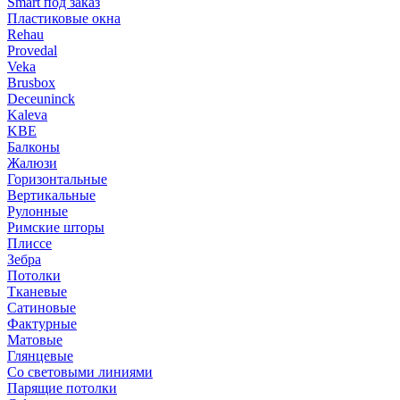
Smart под заказ
Пластиковые окна
Rehau
Provedal
Veka
Brusbox
Deceuninck
Kaleva
KBE
Балконы
Жалюзи
Горизонтальные
Вертикальные
Рулонные
Римские шторы
Плиссе
Зебра
Потолки
Тканевые
Сатиновые
Фактурные
Матовые
Глянцевые
Со световыми линиями
Парящие потолки