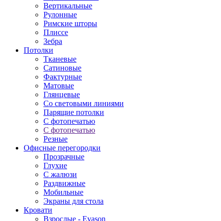
Вертикальные
Рулонные
Римские шторы
Плиссе
Зебра
Потолки
Тканевые
Сатиновые
Фактурные
Матовые
Глянцевые
Со световыми линиями
Парящие потолки
С фотопечатью
С фотопечатью
Резные
Офисные перегородки
Прозрачные
Глухие
С жалюзи
Раздвижные
Мобильные
Экраны для стола
Кровати
Взрослые - Evason