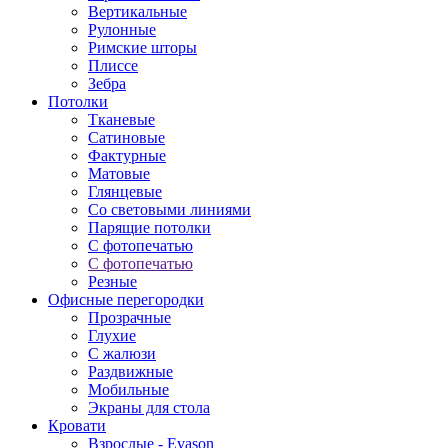
Вертикальные
Рулонные
Римские шторы
Плиссе
Зебра
Потолки
Тканевые
Сатиновые
Фактурные
Матовые
Глянцевые
Со световыми линиями
Парящие потолки
С фотопечатью
С фотопечатью
Резные
Офисные перегородки
Прозрачные
Глухие
С жалюзи
Раздвижные
Мобильные
Экраны для стола
Кровати
Взрослые - Evason