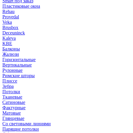
Smart под заказ
Пластиковые окна
Rehau
Provedal
Veka
Brusbox
Deceuninck
Kaleva
KBE
Балконы
Жалюзи
Горизонтальные
Вертикальные
Рулонные
Римские шторы
Плиссе
Зебра
Потолки
Тканевые
Сатиновые
Фактурные
Матовые
Глянцевые
Со световыми линиями
Парящие потолки