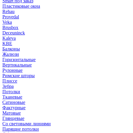
Smart под заказ
Пластиковые окна
Rehau
Provedal
Veka
Brusbox
Deceuninck
Kaleva
KBE
Балконы
Жалюзи
Горизонтальные
Вертикальные
Рулонные
Римские шторы
Плиссе
Зебра
Потолки
Тканевые
Сатиновые
Фактурные
Матовые
Глянцевые
Со световыми линиями
Парящие потолки