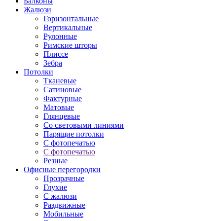
Балконы
Жалюзи
Горизонтальные
Вертикальные
Рулонные
Римские шторы
Плиссе
Зебра
Потолки
Тканевые
Сатиновые
Фактурные
Матовые
Глянцевые
Со световыми линиями
Парящие потолки
С фотопечатью
С фотопечатью
Резные
Офисные перегородки
Прозрачные
Глухие
С жалюзи
Раздвижные
Мобильные